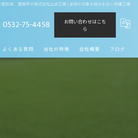
愛知県、豊橋市の株式会社山本工業 | 全体の印象を損なわない外構工事
0532-75-4458
お問い合わせはこち
ら
よくある質問
当社の特徴
会社概要
ブログ
造園
コラム
水回り
リノベーション
外構工事
庭