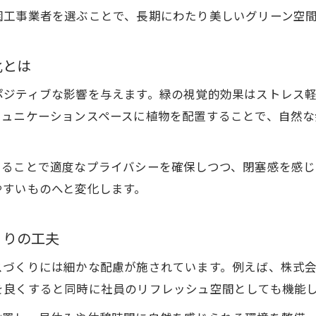
植物空間デザインが集中力を高める理由
園工事業者を選ぶことで、長期にわたり美しいグリーン空
オフィスグリーン施工方法と導入のポイント
造園工事で叶える快適な職場環境の秘訣
化とは
花壇施工例から学ぶ室内緑化の実用技術
ポジティブな影響を与えます。緑の視覚的効果はストレス
植物空間デザインが叶える快適オフィス
ミュニケーションスペースに植物を配置することで、自然な
造園工事で実現する快適なオフィス空間作り
オフィスグリーンデザインの魅力と導入手法
けることで適度なプライバシーを確保しつつ、閉塞感を感じ
植物デザイン仕事が働きやすさに与える影響
やすいものへと変化します。
ご相談はこちら
ご相談はこちら
植物空間デザイン会社の施工事例で学ぶ工夫
造園工事で叶える健康的な職場づくりの提案
くりの工夫
造園工事の事例から学ぶ空間活用の工夫
スづくりには細かな配慮が施されています。例えば、株式
造園工事事例で知るオフィス空間活用法
を良くすると同時に社員のリフレッシュ空間としても機能
オフィスビル植栽の具体的な造園工事手法