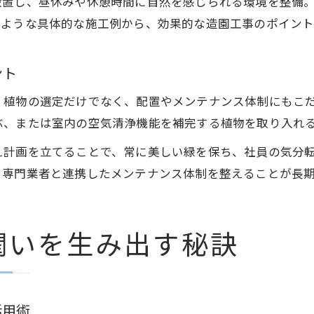
設置し、昼休みや休憩時間に自然を感じられる環境を整備
植物空間デザインが生む多様な働き方の提案
のような具体的な施工例から、効果的な造園工事のポイント
室内造園の事例で見る職場環境の変化点
造園工事と植物デザイン仕事の成功ポイント
ント
、植物の選定だけでなく、配置やメンテナンス体制にもこ
ぶ、または室内の空気清浄機能を補完する植物を取り入れ
え計画を立てることで、常に美しい緑を保ち、社員の気分
、専門業者と連携したメンテナンス体制を整えることが長
潤いを生み出す秘訣
活用術