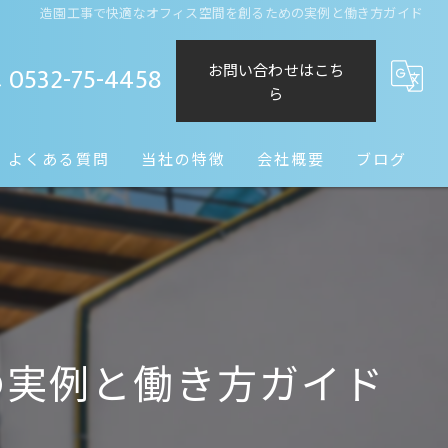
造園工事で快適なオフィス空間を創るための実例と働き方ガイド
0532-75-4458
お問い合わせはこち
ら
よくある質問
当社の特徴
会社概要
ブログ
造園
コラム
水回り
リノベーション
の実例と働き方ガイド
外構工事
庭