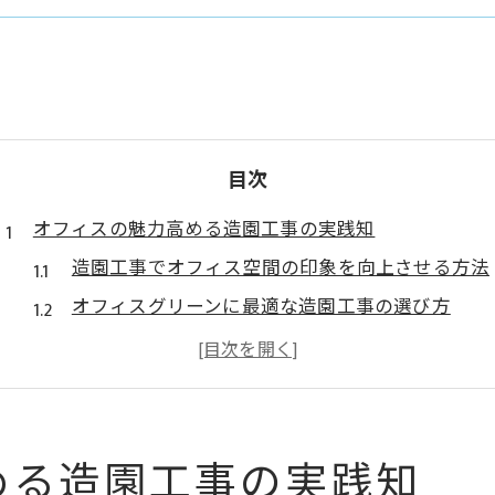
目次
オフィスの魅力高める造園工事の実践知
造園工事でオフィス空間の印象を向上させる方法
オフィスグリーンに最適な造園工事の選び方
植物空間デザインがもたらす職場の変化とは
造園工事事例から学ぶ快適オフィスづくりの工夫
働く人に寄り添う造園工事の実践ポイント
造園工事で空間に潤いを生み出す秘訣
める造園工事の実践知