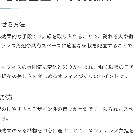
オフィスグリーンデザインの造園工事活用術
室内造園で実現する癒しと快適な職場空間
造園工事が生む潤いと働きやすい環境づくり
させる方法
植物空間デザイン会社の施工事例に学ぶ秘訣
る効果的な手段です。緑を取り入れることで、訪れる人や
オフィスビル植栽における造園工事の工夫点
トランス周辺や共有スペースに適度な植栽を配置することで
働きやすい環境づくりに役立つ造園工事
造園工事が職場環境に与える好影響を解説
、オフィスの雰囲気に変化と彩りが生まれ、働く環境のモ
働きやすさを高めるオフィス造園工事の工夫
季折々の美しさを楽しめるオフィスづくりのポイントです
室内造園で実現する快適な働き方とは
オフィスグリーン導入で生産性が向上する理由
選び方
造園工事と植物デザイン仕事の重要な関係性
理のしやすさとデザイン性の両立が重要です。限られたス
室内緑化が仕事に与える効果と施工方法
ます。
室内造園工事で実感する心身への好影響
浄効果のある植物を中心に選ぶことで、メンテナンス負担