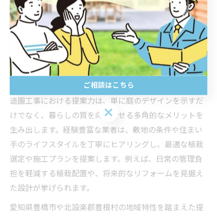
ば、風の通り道を計算した植栽配置や、雨水の流れを考
慮した排水設計は、利便性と美観の双方を高めるポイン
トです。これらを踏まえて施工業者を選ぶことが、満足
度の高い住環境づくりにつながります。
造園工事の提案力が暮らしに生むメリット
ご相談はこちら
造園工事における提案力は、単に庭のデザインを示すだ
ご相談はこちら
けでなく、暮らしの質を向上させる多角的なメリットを
生み出します。経験豊富な業者は、敷地の条件や住まい
手のライフスタイルを丁寧にヒアリングし、最適な植栽
選定や施工プランを提案します。例えば、日常の管理負
担を軽減する植栽配置や、将来的なリフォームを見据え
た設計が挙げられます。
愛知県豊橋市や北設楽郡豊根村の地域特性を踏まえた提