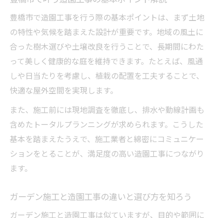
げる方法
豊橋市で造園工事を行う際の基本ポイントは、まず土地
豊橋 外構 業者選びと造園工事の関係性
の特性や気候を踏まえた設計が重要です。地域の風土に
外構デザインと造園工事の相性を見極める
合った樹木選びや土壌改良を行うことで、長期間にわた
コツ
って美しく健康的な庭を維持できます。たとえば、風通
豊橋 外構 評判を参考にしたデザイン選定術
しや日当たりを考慮し、植栽の配置を工夫することで、
快適な屋外空間を実現します。
豊かな暮らしへ導くガーデン施工のポイント
造園工事で叶える快適な暮らしの空間設計
また、施工前には現地調査を徹底し、排水や動線計画も
含めたトータルプランニングが求められます。こうした
ガーデン施工が暮らしに与える豊かな影響
基本を踏まえたうえで、施工業者と綿密にコミュニケー
とは
ションをとることが、満足度の高い造園工事につながり
外構 工事と造園工事で考える利便性と美観
ます。
造園工事の提案力が暮らしに生むメリット
豊橋市 外構の口コミから学ぶガーデン施工
ガーデン施工と造園工事の違いと選び方を知ろう
造園工事を通じた理想の空間づくりを解説
ガーデン施工と造園工事は似ていますが、目的や範囲に