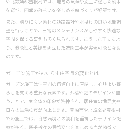
や北設楽郡豊根村では、地域の気候や風土に適した樹木
を選び、四季の移ろいを楽しめる庭づくりが好評です。
また、滑りにくい素材の通路設計や水はけの良い地盤調
整を行うことで、日常のメンテナンスがしやすく快適な
空間を保てる事例も多く見られます。こうした工夫によ
り、機能性と美観を両立した造園工事が実現可能となる
のです。
ガーデン施工がもたらす住空間の変化とは
ガーデン施工は住空間の価値向上に直結し、心地よい暮
らしを支える重要な要素です。外構や庭のデザインが整
うことで、家全体の印象が洗練され、居住者の満足度や
日々の生活の質が向上します。豊橋市や北設楽郡豊根村
での施工では、自然環境との調和を重視したデザイン提
案が多く、四季折々の景観変化を楽しめる点が特徴で