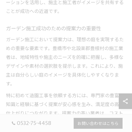
ーションを活用し、施主と施工者がイメージを共有する
ことが成功への近道です。
ガーデン施工成功のための提案力の重要性
ガーデン施工において提案力は、理想の庭を実現するた
めの重要な要素です。豊橋市や北設楽郡豊根村の施工業
者は、地域特性や施主のニーズを的確に把握し、多様な
デザインや素材の選択肢を提示します。これにより、施
主は自分らしい庭のイメージを具体化しやすくなりま
す。
特に初めて造園工事を依頼する方には、専門家の豊富な
知識と経験に基づく提案が安心感を生み、満足度の高い
仕上がりにつながります。提案力の高い業者は、コスト
0532-75-4458
面や施工期間の調整も柔軟に対応し、トータルでの満足
お問い合わせはこちら
度を高める役割を果たします。