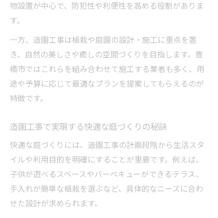
物設置が中心で、防犯性や利便性を高める役割がありま
造園工事の成功例に学ぶガーデン施工のコ
す。
ツ
一方、造園工事は植栽や庭園の設計・施工に重点を置
ガーデン施工で専門家が重視するポイント
き、自然の美しさや癒しの空間づくりを目指します。豊
豊橋 外構 評判から読み解く成功の秘訣
橋市ではこれらを組み合わせて施工する業者も多く、用
造園工事のプロが勧めるプラン作成術
途や予算に応じて最適なプランを提案してもらえるのが
ガーデン施工成功のための提案力の重要性
特徴です。
造園工事で実現する快適な庭づくりの秘訣
快適な庭づくりには、造園工事の計画段階から生活スタ
イルや利用目的を明確にすることが重要です。例えば、
子供が遊べるスペースやバーベキューができるテラス、
手入れが簡単な植栽を選ぶなど、具体的なニーズに合わ
せた設計が求められます。