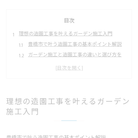
目次
理想の造園工事を叶えるガーデン施工入門
豊橋市で叶う造園工事の基本ポイント解説
ガーデン施工と造園工事の違いと選び方を
知ろう
豊橋 外構 工事と造園工事の特徴を比較
造園工事で実現する快適な庭づくりの秘訣
豊橋市 外構の評判から見る施工選びの基準
理想の造園工事を叶えるガーデン
外構デザインが輝く造園工事の基礎知識
施工入門
造園工事で実現する外構デザインの魅力と
は
ガーデン施工で外構デザインを美しく仕上
豊橋市で叶う造園工事の基本ポイント解説