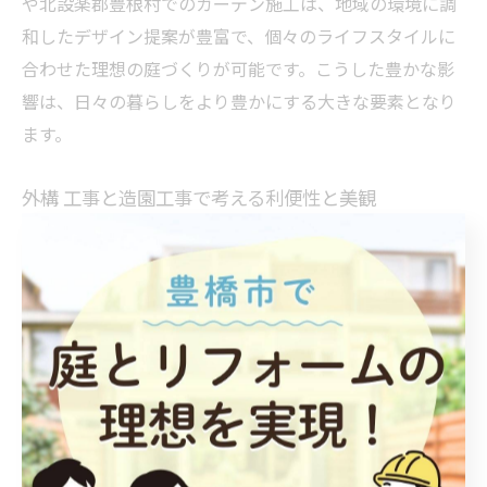
や北設楽郡豊根村でのガーデン施工は、地域の環境に調
和したデザイン提案が豊富で、個々のライフスタイルに
合わせた理想の庭づくりが可能です。こうした豊かな影
響は、日々の暮らしをより豊かにする大きな要素となり
ます。
外構 工事と造園工事で考える利便性と美観
外構工事と造園工事は、住まいの利便性と美観を両立さ
せるために密接に連携すべき工事です。外構工事では駐
車スペースや門扉、フェンスなどの機能的な要素を整備
し、造園工事では植栽や庭園の美観を追求します。例え
ば、滑りにくい素材を用いた動線設計は安全性を高め、
同時に景観の調和も図ります。
愛知県豊橋市や北設楽郡豊根村では、地域の気候や住環
境に適した外構・造園の提案が多く見られます。例え