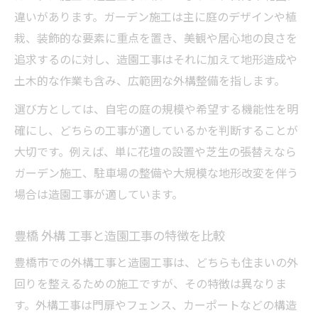
造園工事で実現する理想の空間づくり事例
違いがあります。ガーデン施工は主に庭のデザインや植
ガーデン施工がもたらす住空間の変化とは
栽、装飾的な要素に重点を置き、美観や居心地の良さを
豊橋 外構 業者が手掛ける造園工事の特徴
追求するのに対し、造園工事はそれに加えて地形造成や
外構工事と造園工事で考える空間の活用法
土木的な作業も含み、広範囲な外構整備を指します。
造園工事の施工実績と信頼性の見極め方
選び方としては、自宅の庭の規模や希望する機能性を明
後悔しない業者選びの比較方法とコツ
確にし、どちらの工事が適しているかを判断することが
造園工事業者を選ぶ前に比較すべきポイン
大切です。例えば、単に花壇の設置や芝生の張替えなら
ト
ガーデン施工、駐車場の整備や大規模な地形改変を伴う
場合は造園工事が適しています。
ガーデン施工の評判と口コミを活かした選
び方
豊橋 外構 工事と造園工事の特徴を比較
豊橋 外構 おすすめ業者の選定基準とは
豊橋市での外構工事と造園工事は、どちらも住まいの外
造園工事と外構工事の費用比較のポイント
回りを整えるための施工ですが、その特徴は異なりま
業者の施工実績から見る安心の造園工事
す。外構工事は門扉やフェンス、カーポートなどの構造
専門家が伝えるガーデン施工成功の秘訣